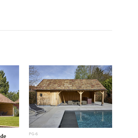
PG-6
ede