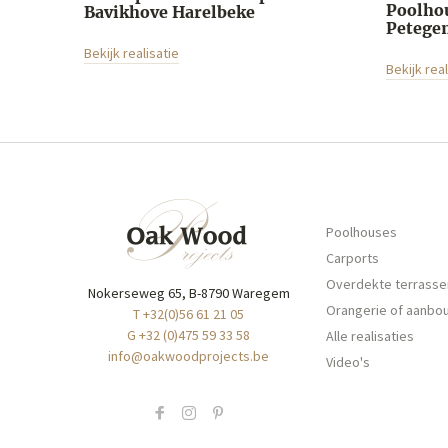
Poolho
Bavikhove Harelbeke
Petege
Bekijk realisatie
Bekijk real
Poolhouses
Carports
Overdekte terrasse
Nokerseweg 65, B-8790 Waregem
Orangerie of aanbo
T +32(0)56 61 21 05
G +32 (0)475 59 33 58
Alle realisaties
info@oakwoodprojects.be
Video's