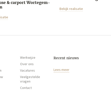
use & carport Wortegem-
m
Bekijk realisatie
isatie
Werkwijze
Recent nieuws
Over ons
Lees meer
n
Vacatures
uw
Veelgestelde
vragen
Contact